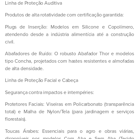
Linha de Proteção Auditiva
Produtos de alta rotatividade com certificação garantida:
Plugs de Inserção:
Modelos em
Silicone
e
Copolímero
,
atendendo desde a indústria alimentícia até a construção
civil.
Abafadores de Ruído:
O robusto
Abafador Thor
e modelos
tipo
Concha
, projetados com hastes resistentes e almofadas
de alta densidade.
Linha de Proteção Facial e Cabeça
Segurança contra impactos e intempéries:
Protetores Faciais:
Viseiras em
Policarbonato
(transparência
total) e
Malha de Nylon/Tela
(para jardinagem e serviços
florestais).
Toucas Árabes:
Essenciais para o agro e obras viárias,
disponíveis nos modelos
Com Aba
e
Sem Aba
(Tecido